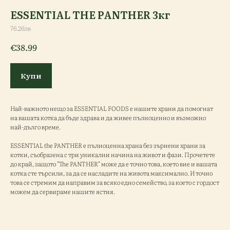
ESSENTIAL THE PANTHER 3кг
76.26лв
€
38.99
Купи
Най-важното нещо за ESSENTIAL FOODS е нашите храни да помогнат
на вашата котка да бъде здрава и да живее пълноценно и възможно
най-дълго време.
ESSENTIAL the PANTHER е пълноценна храна без зърнени храни за
котки, съобразена с три уникални начина на живот и фази. Прочетете
до край, защото "The PANTHER" може да е точно това, което вие и вашата
котка сте търсили, за да се насладите на живота максимално. И точно
това се стремим да направим за всяко едно семейство, за което с гордост
можем да сервираме нашите ястия.
ESSENTIAL the JAGUAR 3кг