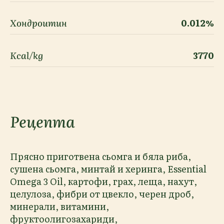
Хондроитин
0.012%
Kcal/kg
3770
Рецепта
Прясно приготвена сьомга и бяла риба,
сушена сьомга, минтай и херинга, Essential
Omega 3 Oil, картофи, грах, леща, нахут,
целулоза, фибри от цвекло, черен дроб,
минерали, витамини,
фруктоолигозахариди,