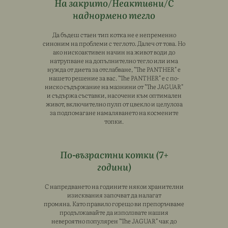
На закрито/Неактивни/С
наднормено тегло
Да бъдеш стаен тип котка не е непременно
синоним на проблеми с теглото. Далеч от това. Но
ако нискоактивен начин на живот води до
натрупване на допълнително тегло или има
нужда от диета за отслабване, "The PANTHER" е
нашето решение за вас. "The PANTHER" е с по-
ниско съдържание на мазнини от "The JAGUAR"
и съдържа съставки, насочени към оптимален
живот, включително пулп от цвекло и целулоза
за подпомагане намаляването на космените
топки.
По-възрастни котки (7+
години)
С напредването на годините някои хранителни
изисквания започват да налагат
промяна. Като правило горещо ви препоръчваме
продължавайте да използвате нашия
невероятно популярен "The JAGUAR" чак до