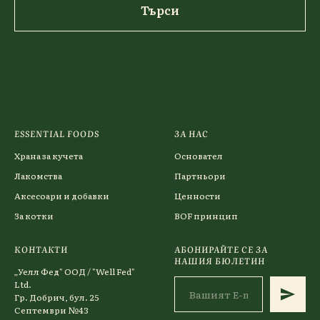
Търси
ESSENTIAL FOODS
ЗА НАС
Храна за кучета
Основател
Лакомства
Партньори
Аксесоари и добавки
Ценности
За котки
BOF принцип
КОНТАКТИ
АБОНИРАЙТЕ СЕ ЗА
НАШИЯ БЮЛЕТИН
„Уелл Фед" ООД / "Well Fed"
Ltd.
Гр. Добрич, бул. 25
Септември №43