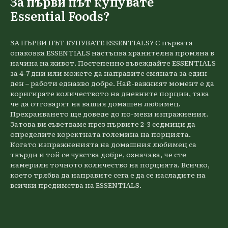
За първи път купувате
Essential Foods?
ЗА ПЪРВИ ПЪТ КУПУВАТЕ ESSENTIALS? С първата
опаковка ESSENTIALS настъпва хранителна промяна в
начина на живот. Постепенно въвеждайте ESSENTIALS
за 4-7 дни или можете да направите смяната за един
ден – работи еднакво добре. Най-важният момент е да
коригирате количеството на дневните порции, така
че да отговарят на вашия домашен любимец.
Прехранването ще доведе до по-меки изпражнения.
Затова ви съветваме през първите 2-3 седмици да
определите коректната големина на порцията.
Когато изпражненията на домашния любимец са
твърди и той се чувства добре, означава, че сте
намерили точното количество на порцията. Всичко,
което трябва да направите сега е да се насладите на
всички предимства на ESSENTIALS.