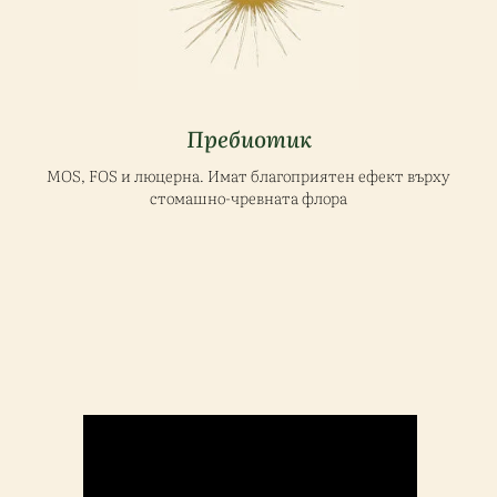
Пребиотик
MOS, FOS и люцерна. Имат благоприятен ефект върху
стомашно-чревната флора