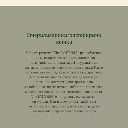
Стерилизирани/кастрирани
котки
Нашата рецепта "The PANTHER" е разработена с
цел за подпомагане поддържането на
оптимален диапазон на рН на урината за
оптимално здраве на пикочните пътища. Това е
особено важно, след като котката е кастрирана.
Стерилизирането може също да доведе до
повишен апетит и/или промяна на
метаболизма, което, ако не е добре контролирано,
може да доведе до наднормено тегло на котката.
"The PANTHER" е направен с оглед на тези
ситуации. Винаги се консултирайте с a
ветеринарен лекар, ако котката ви страда от
повтарящи се проблеми с уринирането.