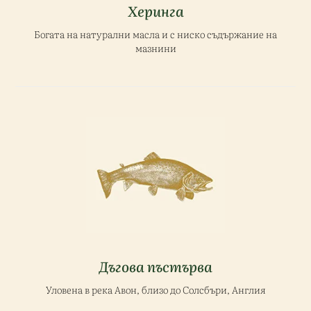
Херинга
Богата на натурални масла и с ниско съдържание на
мазнини
Дъгова пъстърва
Уловена в река Авон, близо до Солсбъри, Англия