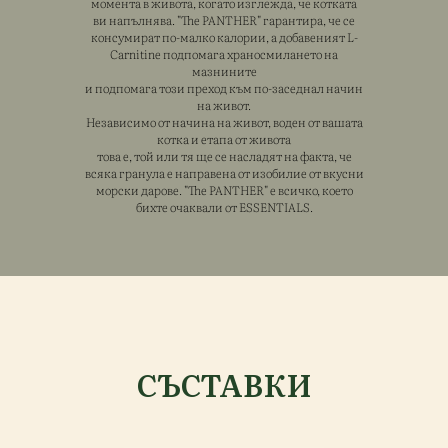
момента в живота, когато изглежда, че котката
ви напълнява. "The PANTHER" гарантира, че се
консумират по-малко калории, а добавеният L-
Carnitine подпомага храносмилането на
мазнините
и подпомага този преход към по-заседнал начин
на живот.
Независимо от начина на живот, воден от вашата
котка и етапа от живота
това е, той или тя ще се насладят на факта, че
всяка гранула е направена от изобилие от вкусни
морски дарове. "The PANTHER" е всичко, което
бихте очаквали от ESSENTIALS.
СЪСТАВКИ