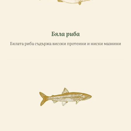
Бяла риба
Бялата риба съдържа високи протеини и ниски мазнини