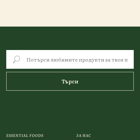
GDPR Политика за лични данни на Essentail Foods
Търси
ESSENTIAL FOODS
ЗА НАС