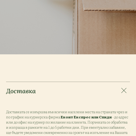
Доставка
Доставката се извършва във всички населени места на страната чрез и
по график на куриерска фирма
Еконт Експрес или Спиди
- до адрес
или до офис на куриер по желание на клиента. Поръчката се обработва
и изпраща в рамките на 1 до 5 работни дни. При евентуално забавяне,
ще бъдете уведомени своевременно за срокът на изпъление на Вашата