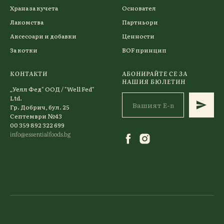
Храна за кучета
Основател
Лакомства
Партньори
Аксесоари и добавки
Ценности
За котки
BOF принцип
КОНТАКТИ
АБОНИРАЙТЕ СЕ ЗА
НАШИЯ БЮЛЕТИН
„Уелл Фед" ООД / "Well Fed"
Ltd.
Гр. Добрич, бул. 25
Септември №43
00 359 892 322 699
info@essentialfoods.bg