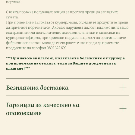
поръчка.
С всяка поръчка получавате опция за преглед преди да заплатите
сумата.
При приемане на стоката от куриер, моля, огледайте продуктите преди
да приемете поръчката си. Ако са с нарушена цялост, видимо липсващо
съдържание или допълнително поставени лепенки и опаковки на
куриерската фирма, прикриващи нарушена цялост на оригиналните
фабрични опаковки, моля да се свържете с нас преди да приемете
продуктите на телефон
0892 322 699
.
*** При наложен платеж, моля пазете бележките от куриера
при приемане на стоката, това са Вашите документи за
плащане! ***
Безплатна доставка
Гаранции за качество на
опаковките