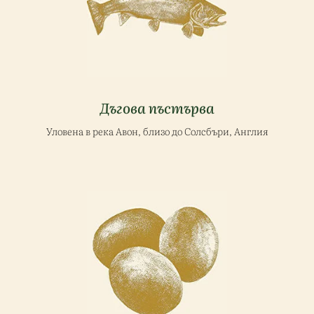
Дъгова пъстърва
Уловена в река Авон, близо до Солсбъри, Англия