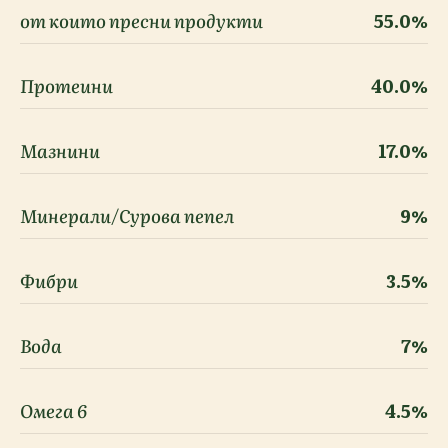
от които пресни продукти
55.0%
Протеини
40.0%
Мазнини
17.0%
Минерали/Сурова пепел
9%
Фибри
3.5%
Вода
7%
Омега 6
4.5%