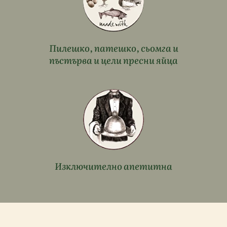
Пилешко, патешко, сьомга и
пъстърва и цели пресни яйца
Изключително апетитна