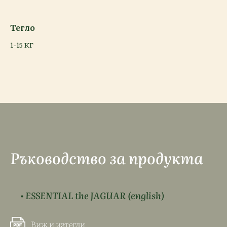
Тегло
1-15 КГ
Ръководство за продукта
• ESSENTIAL the JAGUAR
(english)
Виж и изтегли