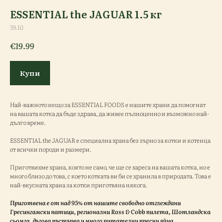
ESSENTIAL the JAGUAR 1.5 кг
39.10
€
19.99
Купи
Най-важното нещо за ESSENTIAL FOODS е нашите храни да помогнат
на вашата котка да бъде здрава, да живее пълноценно и възможно най-
дълго време.
ESSENTIAL the JAGUAR е специална храна без зърно за котки и котенца
от всички породи и размери.
Приготвихме храна, която не само, че ще се хареса на вашата котка, но е
много близо до това, с което котката ви би се хранила в природата. Това е
най-вкусната храна за котки приготвяна някога.
Приготвена е от над 95% от нашите свободно отглеждани
Гресингамски патици, регионални Ross & Cobb пилета, Шотландска
сьомга, дъгова пъстърва и много питателни пресни яйца.