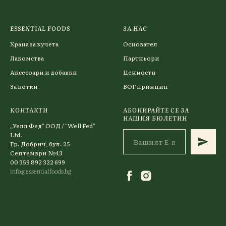
ESSENTIAL FOODS
ЗА НАС
Храна за кучета
Основател
Лакомства
Партньори
Аксесоари и добавки
Ценности
За котки
BOF принцип
КОНТАКТИ
АБОНИРАЙТЕ СЕ ЗА
НАШИЯ БЮЛЕТИН
„Уелл Фед" ООД / "Well Fed"
Ltd.
Гр. Добрич, бул. 25
Септември №43
00 359 892 322 699
info@essentialfoods.bg