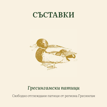
СЪСТАВКИ
Гресингамски патици
Свободно отглеждани патици от региона Гресингам