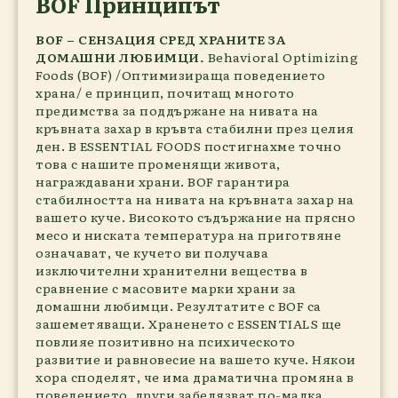
BOF Принципът
BOF – СЕНЗАЦИЯ СРЕД ХРАНИТЕ ЗА
ДОМАШНИ ЛЮБИМЦИ
.
Behavioral Optimizing
Foods (BOF) /Оптимизираща поведението
храна/ е принцип, почитащ многото
предимства за поддържане на нивата на
кръвната захар в кръвта стабилни през целия
ден. В ESSENTIAL FOODS постигнахме точно
това с нашите променящи живота,
награждавани храни. BOF гарантира
стабилността на нивата на кръвната захар на
вашето куче. Високото съдържание на прясно
месо и ниската температура на приготвяне
означават, че кучето ви получава
изключителни хранителни вещества в
сравнение с масовите марки храни за
домашни любимци. Резултатите с BOF са
зашеметяващи. Храненето с ESSENTIALS ще
повлияе позитивно на психическото
развитие и равновесие на вашето куче. Някои
хора споделят, че има драматична промяна в
поведението, други забелязват по-малка