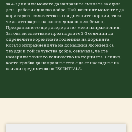
за 4-7 дни или можете да направите смяната за един
ден – работи еднакво добре. Най-важният момент е да
коригирате количеството на дневните порции, така
че да отговарят на вашия домашен любимец.
Прехранването ще доведе до по-меки изпражнения.
Затова ви съветваме през първите 2-3 седмици да
определите коректната големина на порцията.
Когато изпражненията на домашния любимец са
твърди и той се чувства добре, означава, че сте
намерили точното количество на порцията. Всичко,
което трябва да направите сега е да се насладите на
всички предимства на ESSENTIALS.