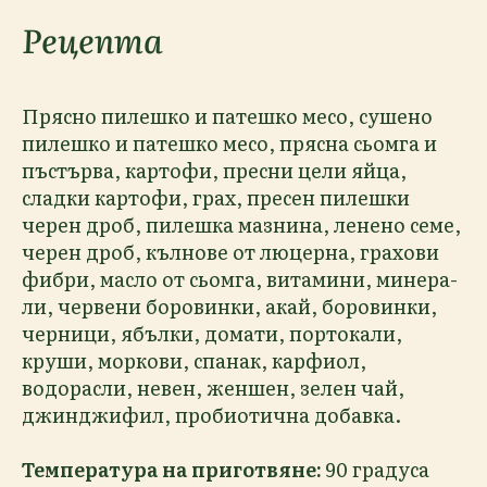
Рецепта
Прясно пилешко и патешко месо, сушено
пилешко и патешко месо, прясна сьомга и
пъстърва, картофи, пресни цели яйца,
сладки картофи, грах, пресен пилешки
черен дроб, пилешка мазнина, ленено семе,
черен дроб, кълнове от люцерна, грахови
фибри, масло от сьомга, витамини, минера-
ли, червени боровинки, акай, боровинки,
черници, ябълки, домати, портокали,
круши, моркови, спанак, карфиол,
водорасли, невен, женшен, зелен чай,
джинджифил, пробиотична добавка.
Температура на приготвяне:
90 градуса