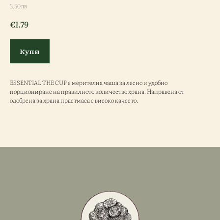
3.50лв
€
1.79
Купи
ESSENTIAL THE CUP е мерителна чаша за лесно и удобно
порциониране на правилното количество храна. Направена от
одобрена за храна прастмаса с високо качесто.
ESSENTIAL THE CUP