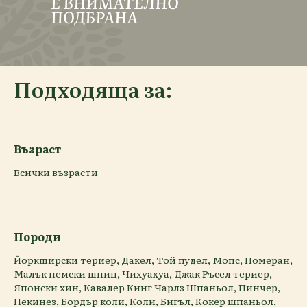
Е ВНИМАТЕЛНО
ПОДБРАНА
Подходяща за:
Възраст
Всички възрасти
Породи
Йоркширски териер, Дакел, Той пудел, Мопс, Померан,
Малък немски шпиц, Чихуахуа, Джак Ръсел териер,
Японски хин, Кавалер Кинг Чарлз Шпаньол, Пинчер,
Пекинез, Бордър коли, Коли, Бигъл, Кокер шпаньол,