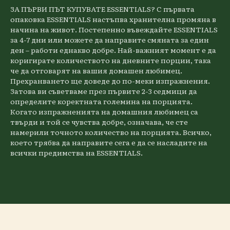
ЗА ПЪРВИ ПЪТ КУПУВАТЕ ESSENTIALS? С първата
опаковка ESSENTIALS настъпва хранителна промяна в
начина на живот. Постепенно въвеждайте ESSENTIALS
за 4-7 дни или можете да направите смяната за един
ден – работи еднакво добре. Най-важният момент е да
коригирате количеството на дневните порции, така
че да отговарят на вашия домашен любимец.
Прехранването ще доведе до по-меки изпражнения.
Затова ви съветваме през първите 2-3 седмици да
определите коректната големина на порцията.
Когато изпражненията на домашния любимец са
твърди и той се чувства добре, означава, че сте
намерили точното количество на порцията. Всичко,
което трябва да направите сега е да се насладите на
всички предимства на ESSENTIALS.