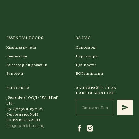
ESSENTIAL FOODS
ЗА НАС
Храна за кучета
Основател
Лакомства
Партньори
Аксесоари и добавки
Ценности
За котки
BOF принцип
КОНТАКТИ
АБОНИРАЙТЕ СЕ ЗА
НАШИЯ БЮЛЕТИН
„Уелл Фед" ООД / "Well Fed"
Ltd.
Гр. Добрич, бул. 25
Септември №43
00 359 892 322 699
info@essentialfoods.bg