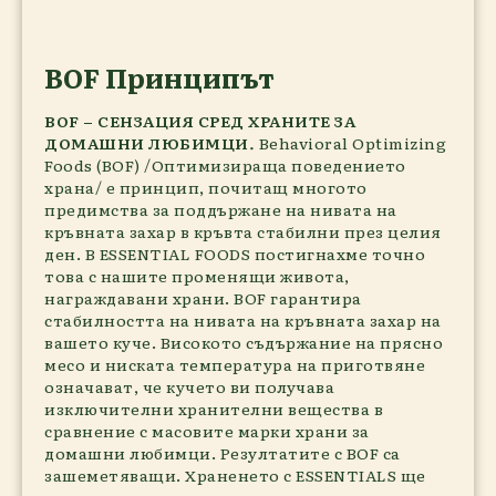
BOF Принципът
BOF – СЕНЗАЦИЯ СРЕД ХРАНИТЕ ЗА
ДОМАШНИ ЛЮБИМЦИ
.
Behavioral Optimizing
Foods (BOF) /Оптимизираща поведението
храна/ е принцип, почитащ многото
предимства за поддържане на нивата на
кръвната захар в кръвта стабилни през целия
ден. В ESSENTIAL FOODS постигнахме точно
това с нашите променящи живота,
награждавани храни. BOF гарантира
стабилността на нивата на кръвната захар на
вашето куче. Високото съдържание на прясно
месо и ниската температура на приготвяне
означават, че кучето ви получава
изключителни хранителни вещества в
сравнение с масовите марки храни за
домашни любимци. Резултатите с BOF са
зашеметяващи. Храненето с ESSENTIALS ще